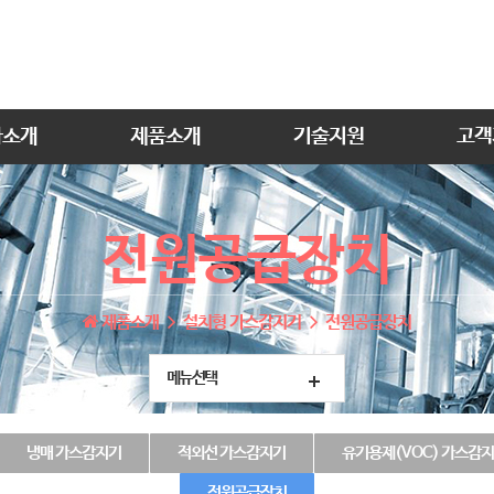
사소개
제품소개
기술지원
고객
전원공급장치
제품소개
설치형 가스감지기
전원공급장치
메뉴선택
냉매 가스감지기
적외선 가스감지기
유기용제(VOC) 가스감
전원공급장치