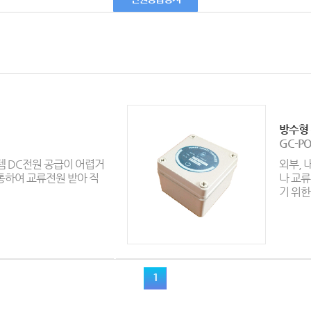
방수형
GC-P
템 DC전원 공급이 어렵거
외부, 
통하여 교류전원 받아 직
나 교
기 위한 
1