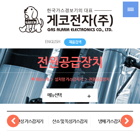
ENGLISH
제품검색
전원공급장치
제품소개
설치형 가스감지기
전원공급장치
메뉴선택
가연성 가스감지기
산소 및 독성가스감지
냉매 가스감지기
기