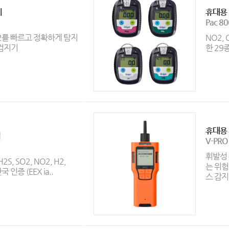
기
휴대용 
Pac 8
 O2를 빠르고 정확하게 탐지
NO2,
 검지기
한 29
휴대용 
기
V-PRO
휘발성 
2S, SO2, NO2, H2,
는 위험
 인증 (EEX ia..
스 감지