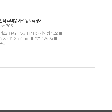
입식 휴대용 가스농도측정기
obe-706
스 : LPG, LNG, H2,HC(가연성가스) ■
55 X 241 X 33 mm ■ 중량 : 260g ■
 ..