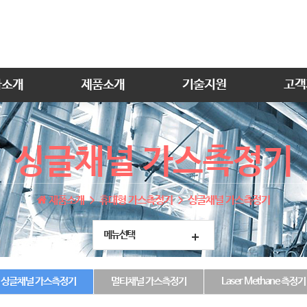
사소개
제품소개
기술지원
고객
싱글채널 가스측정기
제품소개
휴대형 가스측정기
싱글채널 가스측정기
메뉴선택
싱글채널 가스측정기
멀티채널 가스측정기
Laser Methane 측정기