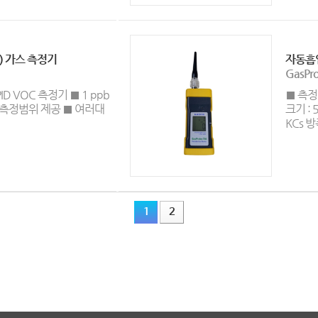
) 가스 측정기
자동흡
GasPr
D VOC 측정기 ■ 1 ppb
■ 측정가
넓은 측정범위 제공 ■ 여러대
크기 : 
KCs 방폭
1
2