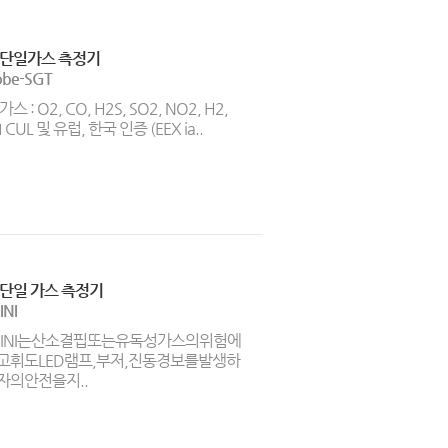
 단일가스 측정기
obe-SGT
스 : O2, CO, H2S, SO2, NO2, H2,
 CUL 및 유럽, 한국 인증 (EEX ia..
단일 가스 측정기
INI
LMINI는산소결핍또는유독성가스의위험에
고휘도LED램프,부저,진동경보를발생하
자의안전을지..