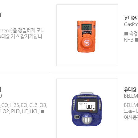
기
휴대용
GasPr
zene)을 정밀하게 모니
■ 측정가
휴대용 가스 감지기입니
NH3 ■
기
휴대용 
0
BELLM
O, H2S, EO, CL2, O3,
BEL
LO2, PH3, HF, HCL, ■
노출시
여사용