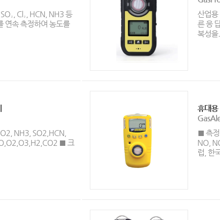
, SO₂, Cl₂, HCN, NH3 등
산업용 
를 연속 측정하여 농도를
른 응 
복성을.
기
휴대용 
GasAle
O2, NH3, SO2,HCN,
■ 측정가
O,O2,O3,H2,CO2 ■ 크
NO, N
럽, 한국