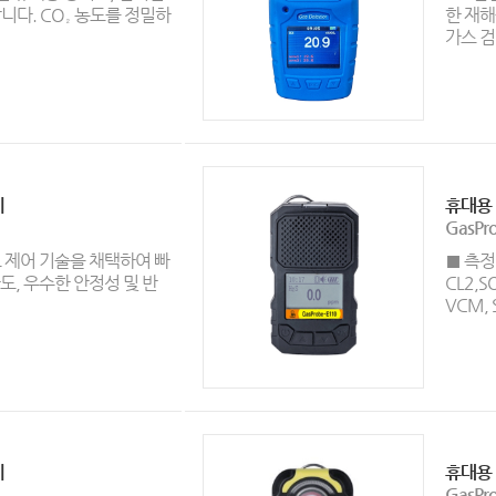
니다. CO₂ 농도를 정밀하
한 재해
가스 검.
기
휴대용 
GasPr
 제어 기술을 채택하여 빠
■ 측정가
확도, 우수한 안정성 및 반
CL2,S
VCM, 
기
휴대용 
GasPr