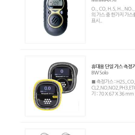
O₂, CO, H₂S, H₂, NO₂
의 가스 중 한가지 가스
표시..
휴대용 단일 가스 측정
BW Solo
■ 측정가스 : H2S,,CO,
CL2,NO,NO2,PH3,ET
기 : 70 X 67 X 36 mm