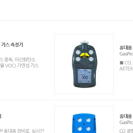
 가스 측정기
휴대용 
GasPr
가스 중독, 이산화탄소
■ CO, 
물 VOC) 가연성 가스
AETEX 
기
휴대용 
GasPr
재한 휴대용 장비로, 실시간
O2 결