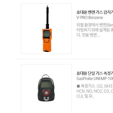
휴대용 벤젠 가스 감지
V-PRO Benzene
위험 환경에서 벤젠(Ben
터링하기 위해 설계된 
다. 전용 벤젠 ..
휴대용 단일 가스 측정
GasProbe UNI MP-10
■ 측정가스 : O2 ,NH3 ,C
HCN, NO, NO2, O3, C
CUL 및 유..