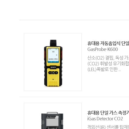
휴대용 자동흡입식 단일
GasProbe-K600
산소(O2) 결핍, 독성 
(CO2) 휘발성 유기화합
(LEL)폭발로 인한 ..
휴대용 단일 가스 측정
iGas Detector CO2
적외선(IR) 센서를 탑