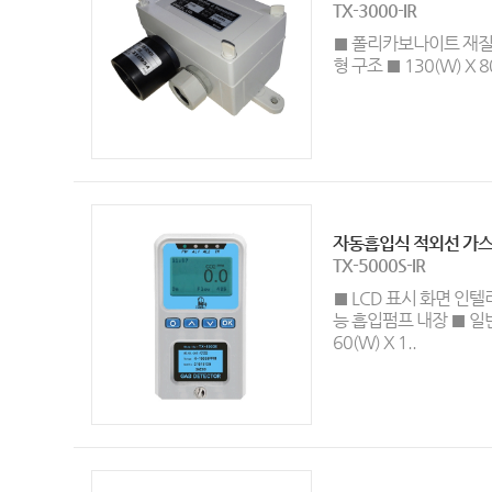
TX-3000-IR
■ 폴리카보나이트 재질 
형 구조 ■ 130(W) X 8
자동흡입식 적외선 가스
TX-5000S-IR
■ LCD 표시 화면 인
능 흡입펌프 내장 ■ 일
60(W) X 1..