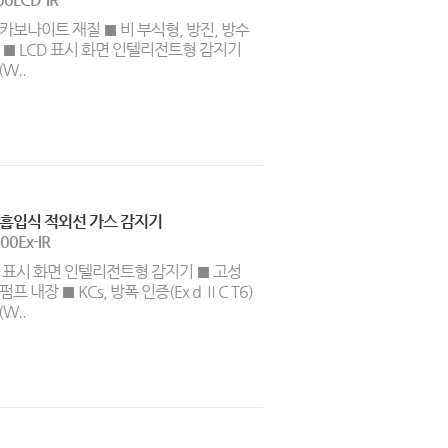
카보나이트 재질 ■ 비 부식형, 방진, 방수
 ■ LCD 표시 화면 인텔리전트형 감지기
(W..
 흡입식 적외선 가스 감지기
00Ex-IR
D 표시 화면 인텔리전트형 감지기 ■ 고성
프 내장 ■ KCs, 방폭 인증(Ex d ⅡC T6)
(W..