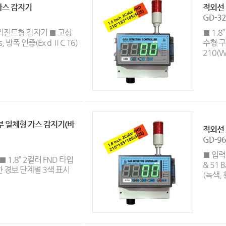
가스 감지기
적외선
GD-32
텔리전트형 감지기 ■ 고성
■ 1.8
 방폭 인증(Ex d ⅡC T6)
수형 구
210(W)
 일체형 가스 감지기(바
적외선
GD-96
■ 입력신
■ 1.8” 2컬러 FND 타입
& 51 
 의한 경보 단계별 3색 표시
(녹색, 