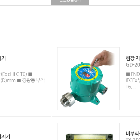
지기
현장 지
GD-20
(Ex d ⅡC T6) ■
■ FN
 89(D)mm ■ 경광등 부착
IECEx
T6, ..
비부식
감지기
TX-30