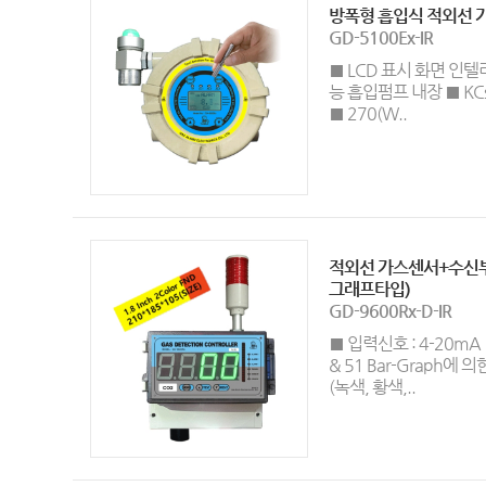
방폭형 흡입식 적외선 
GD-5100Ex-IR
■ LCD 표시 화면 인
능 흡입펌프 내장 ■ KCs,
■ 270(W..
적외선 가스센서+수신부
그래프타입)
GD-9600Rx-D-IR
■ 입력신호 : 4-20mA 
& 51 Bar-Graph에
(녹색, 황색,..