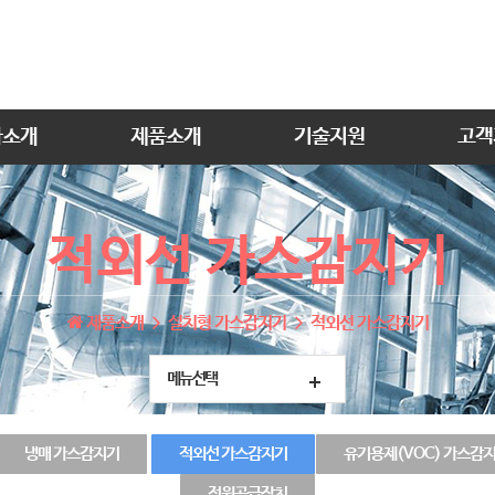
사소개
제품소개
기술지원
고객
적외선 가스감지기
제품소개
설치형 가스감지기
적외선 가스감지기
메뉴선택
냉매 가스감지기
적외선 가스감지기
유기용제(VOC) 가스감
전원공급장치