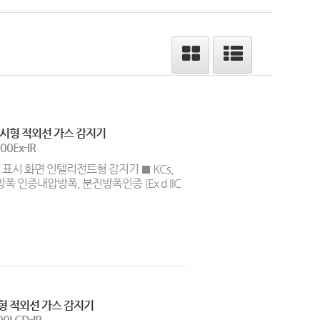
시형 적외선 가스 감지기
00Ex-IR
D 표시 화면 인텔리전트형 감지기 ■ KCs,
 방폭 인증내압방폭, 분진방폭인증 (Ex d IIC
형 적외선 가스 감지기
00LCD-IR