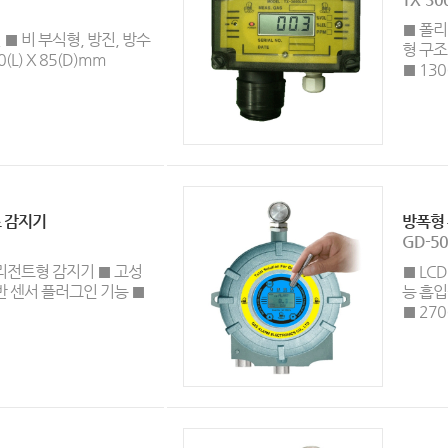
■ 폴리
■ 비 부식형, 방진, 방수
형 구조
0(L) X 85(D)mm
■ 130
 감지기
방폭형
GD-50
텔리전트형 감지기 ■ 고성
■ LC
반 센서 플러그인 기능 ■
능 흡입펌
■ 270