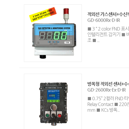
적외선 가스센서+수신부
GD-6000Rx-D-IR
■ 3 “ 2 color FND
인텔리전트 감지기 ■ 비
조 ■ ..
방폭형 적외선 센서+수
GD-2600Rx-Ex-D-IR
■ 0.75” 2컬러 FND 타
Relay Contact ■ 220(
mm ■ KCs 방폭..