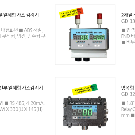
 일체형 가스 감지기
2채널 
GD-33
 표시 대형화면 ■ ABS 재질,
■ 입력신
 부식형, 방진, 방수형 구
FND 
■ 비부
신부 일체형 가스감지기
방폭형
GD-32
입 ■ RS-485, 4-20mA,
■ 1.8
W) X 330(L) X 145(H)
Relay 
mm ■ 