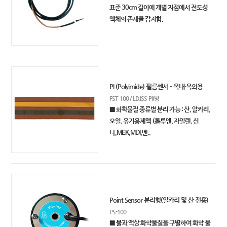
표준 30cm 길이에 개별 지점에서 전도성
액체의 존재를 감지함.
PI (Polyimide) 필름센서 – 옥내·옥외용
FST-100 / LDJSS-PI(방
■ 화학물질 종류별 분리 가능 : 산, 알카리,
오일, 유기용제액 (톨루엔, 자일렌, 신
나,MEK,MDI,벤..
Point Sensor 분리형(알카리 및 산 전용)
PS-100
■ 물과 액상 화학물질을 구별하여 화학 물