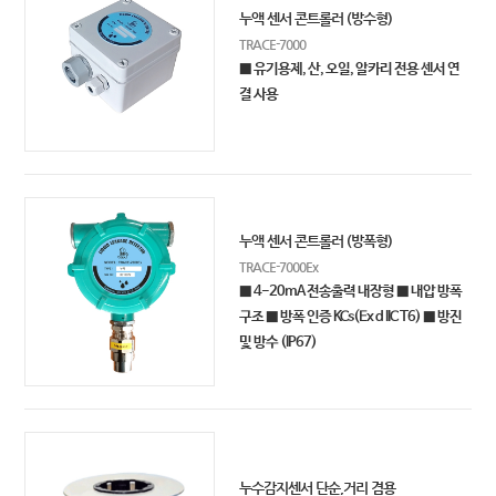
누액 센서 콘트롤러 (방수형)
TRACE-7000
■ 유기용제, 산, 오일, 알카리 전용 센서 연
결 사용
누액 센서 콘트롤러 (방폭형)
TRACE-7000Ex
■ 4-20mA 전송출력 내장형 ■ 내압 방폭
구조 ■ 방폭 인증 KCs(Ex d IIC T6) ■ 방진
및 방수 (IP67)
누수감지센서 단순,거리 겸용