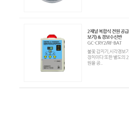
2채널 복합식 전원 공
보기) & 경보수신반
GC-CRY2/RF-BAT
불꽃 감지기,시각경보기
장치이다 또한 별도의 
원을 공..