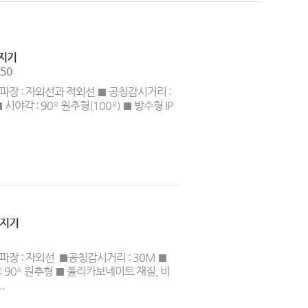
지기
-50
파장 : 자외선과 적외선 ■ 공칭감시거리 :
 시야각 : 90º 원추형(100º) ■ 방수형 IP
감지기
파장 : 자외선 ■공칭감시거리 : 30M ■
: 90º 원추형 ■ 폴리카보네이트 재질, 비
.