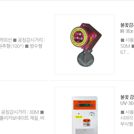
불꽃감
IR-3Ex
 적외선 ■ 공칭감시거리 :
■ 사용
 원추형(100º) ■ 방수형
50M ■
67 ..
불꽃 
UV-30
 공칭감시거리 : 30M ■
■ 사용
■ 폴리카보네이트 재질, 비
시야각 
부식형 .