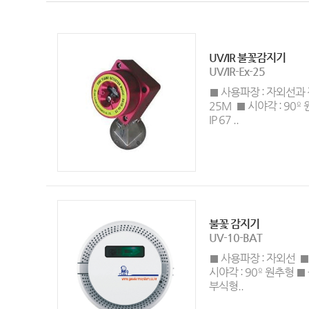
UV/IR 불꽃감지기
UV/IR-Ex-25
■ 사용파장 : 자외선과
25M ■ 시야각 : 90º
IP 67 ..
불꽃 감지기
UV-10-BAT
■ 사용파장 : 자외선 ■
시야각 : 90º 원추형 
부식형..