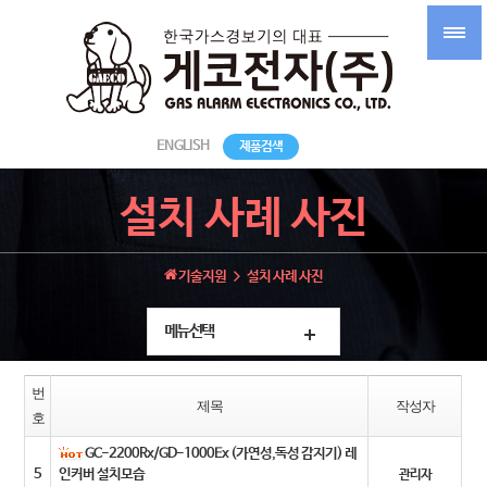
ENGLISH
제품검색
설치 사례 사진
기술지원
설치 사례 사진
메뉴선택
번
제목
작성자
호
GC-2200Rx/GD-1000Ex (가연성,독성 감지기) 레
5
인커버 설치모습
관리자