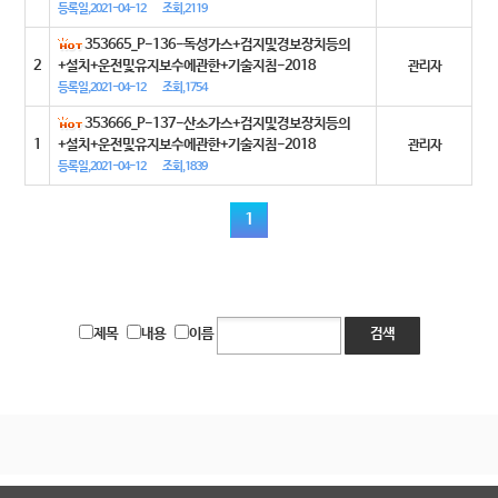
등록일,2021-04-12
조회,2119
353665_P-136-독성가스+검지및경보장치등의
2
+설치+운전및유지보수에관한+기술지침-2018
관리자
등록일,2021-04-12
조회,1754
353666_P-137-산소가스+검지및경보장치등의
1
+설치+운전및유지보수에관한+기술지침-2018
관리자
등록일,2021-04-12
조회,1839
1
제목
내용
이름
검색