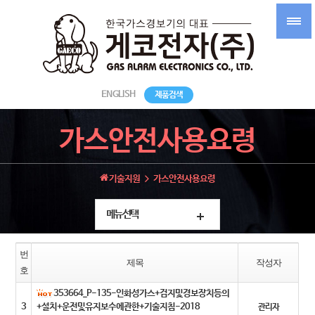
ENGLISH
제품검색
가스안전사용요령
기술지원
가스안전사용요령
메뉴선택
번
제목
작성자
호
353664_P-135-인화성가스+검지및경보장치등의
3
+설치+운전및유지보수에관한+기술지침-2018
관리자