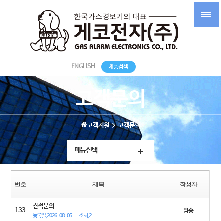
ENGLISH
제품검색
고객문의
고객지원
고객문의
메뉴선택
번호
제목
작성자
견적문의
133
임송
등록일,2026-08-05
조회,2