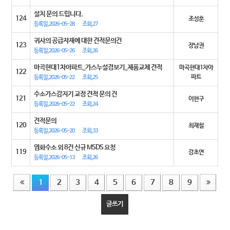
설치 문의 드립니다.
124
조성훈
등록일,2026-05-28
조회,27
귀사의 공급자재에 대한 견적문의건
123
장남권
등록일,2026-05-26
조회,26
마곡현대1차아파트_가스누설경보기_제품교체 견적
마곡현대1차아
122
파트
등록일,2026-05-22
조회,25
수소가스감지기 교정 견적 문의 건
121
이현구
등록일,2026-05-22
조회,24
견적문의
120
최재철
등록일,2026-05-20
조회,33
염화수소 외 8건 신규 MSDS 요청
119
강초연
등록일,2026-05-13
조회,26
1
2
3
4
5
6
7
8
9
글쓰기