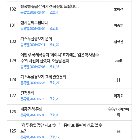
방폭형 불꽃감지기 견적 문의 드립니다.
132
홍미선
등록일,2026-08-04
조회,4
센서문의드립니다
131
이승훈
등록일,2026-08-04
조회,8
가스누설경보기 문의
130
심규찬
등록일,2026-07-11
조회,24
이번 주 국제학술지 '네이처' 표지에는 '검은색 사탕수
129
수'의 사진이 실렸다. 오늘날 흔히
asdf
등록일,2026-07-05
조회,15
가스누설경보기 교체 관련문의
128
j.j
등록일,2026-06-28
조회,27
견적문의
127
이지호
등록일,2026-06-19
조회,26
제품 견적 문의
(주)건국이엔아
126
이
등록일,2026-06-08
조회,26
“하루 종일 잠만 자고 싶다”…몸이 보내는 ‘이 신호’일 수
125
도?
aa
등록일,2026-06-06
조회,17